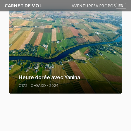
CARNET DE VOL
AVENTURES
À PROPOS
EN
Solo de nuit en
Montérégie
C172 · C-GAGN
Heure dorée avec Yanina
C172 · C-GAXD · 2024